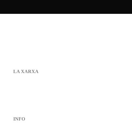
LA XARXA
Inici
Què és?
Espectacles
Calendari
Contacte
INFO
Política de Cookies