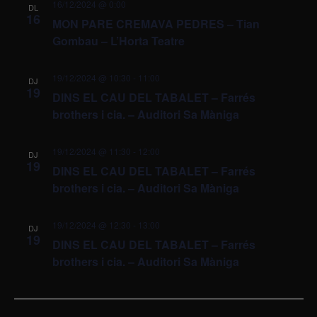
16/12/2024 @ 0:00
DL
16
MON PARE CREMAVA PEDRES – Tian
Gombau – L’Horta Teatre
19/12/2024 @ 10:30
-
11:00
DJ
19
DINS EL CAU DEL TABALET – Farrés
brothers i cia. – Auditori Sa Màniga
19/12/2024 @ 11:30
-
12:00
DJ
19
DINS EL CAU DEL TABALET – Farrés
brothers i cia. – Auditori Sa Màniga
19/12/2024 @ 12:30
-
13:00
DJ
19
DINS EL CAU DEL TABALET – Farrés
brothers i cia. – Auditori Sa Màniga