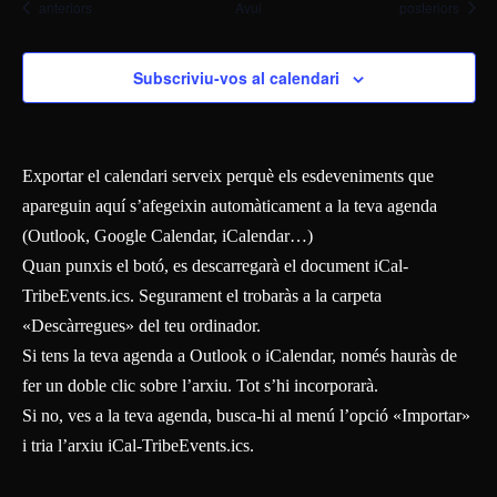
Esdeveniments
Esdeveniments
anteriors
Avui
posteriors
Subscriviu-vos al calendari
Exportar el calendari serveix perquè els esdeveniments que
apareguin aquí s’afegeixin automàticament a la teva agenda
(Outlook, Google Calendar, iCalendar…)
Quan punxis el botó, es descarregarà el document iCal-
TribeEvents.ics. Segurament el trobaràs a la carpeta
«Descàrregues» del teu ordinador.
Si tens la teva agenda a Outlook o iCalendar, només hauràs de
fer un doble clic sobre l’arxiu. Tot s’hi incorporarà.
Si no, ves a la teva agenda, busca-hi al menú l’opció «Importar»
i tria l’arxiu iCal-TribeEvents.ics.