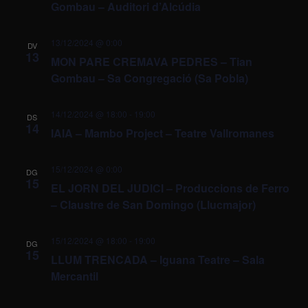
Gombau – Auditori d’Alcúdia
13/12/2024 @ 0:00
DV
13
MON PARE CREMAVA PEDRES – Tian
Gombau – Sa Congregació (Sa Pobla)
14/12/2024 @ 18:00
-
19:00
DS
14
IAIA – Mambo Project – Teatre Vallromanes
15/12/2024 @ 0:00
DG
15
EL JORN DEL JUDICI – Produccions de Ferro
– Claustre de San Domingo (Llucmajor)
15/12/2024 @ 18:00
-
19:00
DG
15
LLUM TRENCADA – Iguana Teatre – Sala
Mercantil