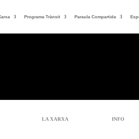
Xarxa
Programa Trànsit
Paraula Compartida
Esp
LA XARXA
INFO
Inici
Política de C
Què és?
Política de Pri