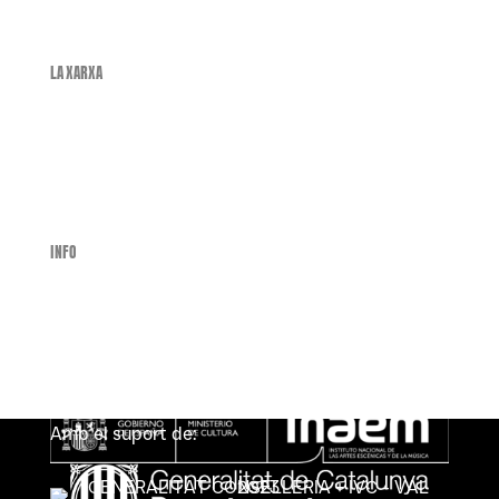
LA XARXA
Inici
Què és?
Espectacles
Calendari
Contacte
INFO
Política de Cookies
Política de Privacitat
Avís Legal
Amb el suport de: